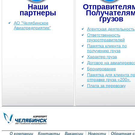
Наши
Отправителя
партнеры
Получателя
грузов
АО "Челябинское
Авиапредприятие"
Агентская деятельность
Ответственность
грузоотправителей
Памятка клиента по
получению груза
Характер груза
Договор на авиаперевоз
Бронирование
Памятка для клиента п
отправке груза «200».
Плата за перевозку
О компании
Контакты
Вакансии
Новости
Обратная с