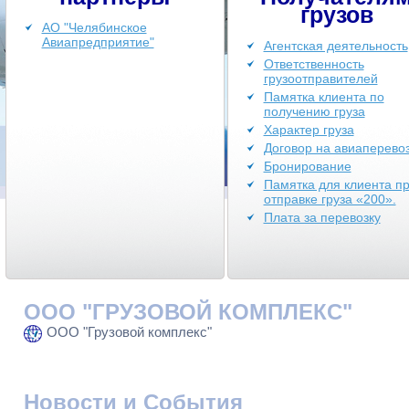
грузов
АО "Челябинское
Авиапредприятие"
Агентская деятельность
Ответственность
грузоотправителей
Памятка клиента по
получению груза
Характер груза
Договор на авиаперевоз
Бронирование
Памятка для клиента п
отправке груза «200».
Плата за перевозку
ООО "ГРУЗОВОЙ КОМПЛЕКС"
ООО "Грузовой комплекс"
Новости и События